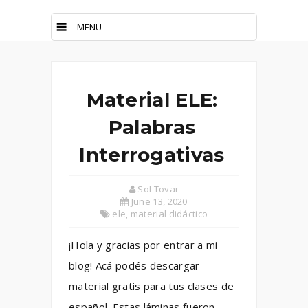
Material ELE:
Palabras
Interrogativas
Sol Tovar
June 13, 2020
ele
,
material didáctico
¡Hola y gracias por entrar a mi
blog! Acá podés descargar
material gratis para tus clases de
español. Estas láminas fueron